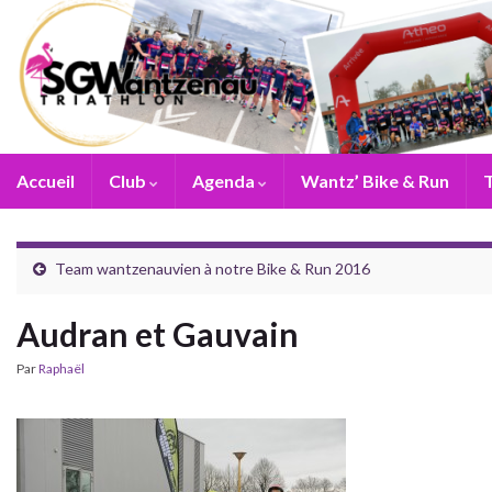
Accueil
Club
Agenda
Wantz’ Bike & Run
T
Team wantzenauvien à notre Bike & Run 2016
Audran et Gauvain
Par
Raphaël