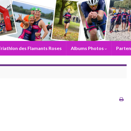
riathlon des Flamants Roses
Albums Photos
Parten