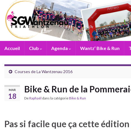
Accueil
Club
Agenda
Wantz’ Bike & Run
T
Courses de La Wantzenau 2016
Bike & Run de la Pommerai
MAR
18
De
Raphaël
dans la catégorie
Bike & Run
Pas si facile que ça cette éditio