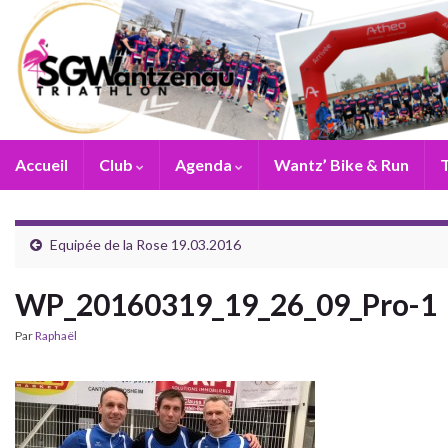
Accueil
Club
Agenda
Wantz’ Bike & Run
T
Equipée de la Rose 19.03.2016
WP_20160319_19_26_09_Pro-1
Par
Raphaël