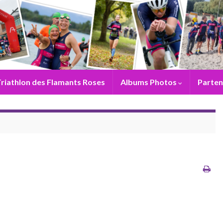
riathlon des Flamants Roses
Albums Photos
Parten