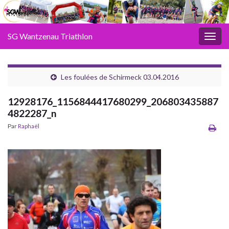
SG Wantzenau Triathlon
Toggl
Les foulées de Schirmeck 03.04.2016
12928176_1156844417680299_206803435887
4822287_n
Par
Raphaël