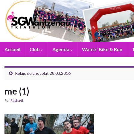
Accueil
Club
Agenda
Wantz’ Bike & Run
T
Relais du chocolat 28.03.2016
me (1)
Par
Raphaël