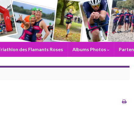
riathlon des Flamants Roses
Albums Photos
Parten