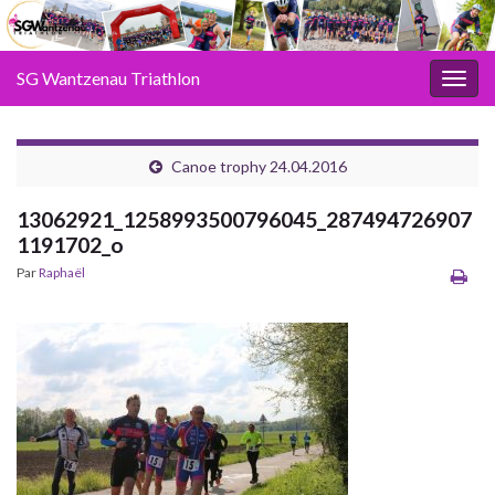
SG Wantzenau Triathlon
Toggl
Canoe trophy 24.04.2016
13062921_1258993500796045_287494726907
1191702_o
Par
Raphaël