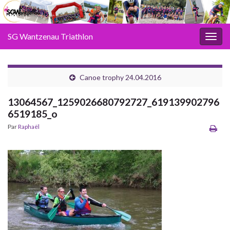
SG Wantzenau Triathlon
Toggl
Canoe trophy 24.04.2016
13064567_1259026680792727_619139902796
6519185_o
Par
Raphaël