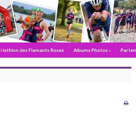
riathlon des Flamants Roses
Albums Photos
Parten