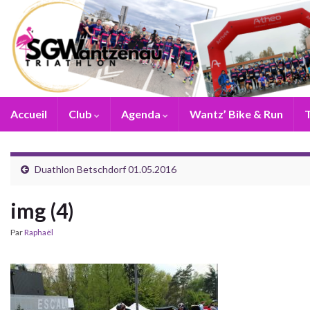
Accueil
Club
Agenda
Wantz’ Bike & Run
T
Duathlon Betschdorf 01.05.2016
img (4)
Par
Raphaël