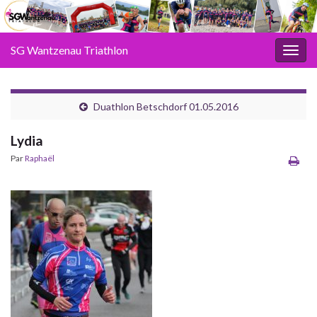
SG Wantzenau Triathlon
Toggl
Duathlon Betschdorf 01.05.2016
Lydia
Par
Raphaël