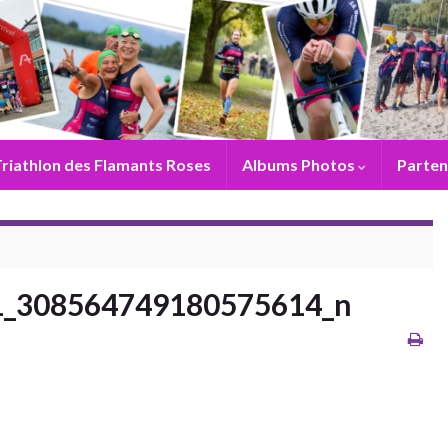
riathlon des Flamants Roses
Albums Photos
Parten
1_308564749180575614_n