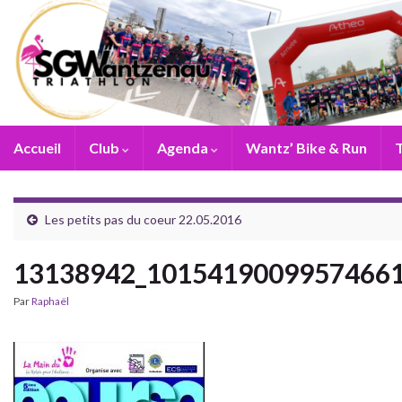
Accueil
Club
Agenda
Wantz’ Bike & Run
T
Les petits pas du coeur 22.05.2016
13138942_1015419009957466
Par
Raphaël