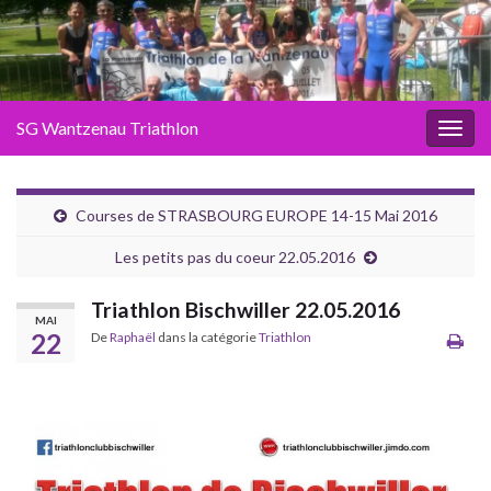
SG Wantzenau Triathlon
Toggl
Courses de STRASBOURG EUROPE 14-15 Mai 2016
Les petits pas du coeur 22.05.2016
Triathlon Bischwiller 22.05.2016
MAI
22
De
Raphaël
dans la catégorie
Triathlon