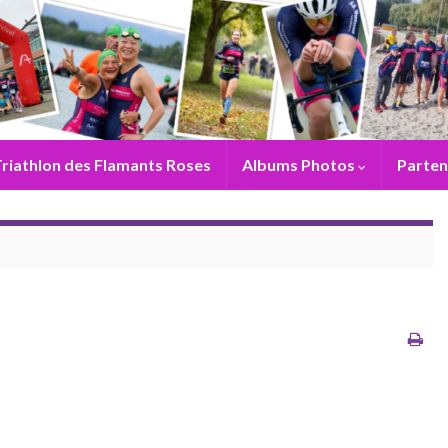
riathlon des Flamants Roses
Albums Photos
Parten