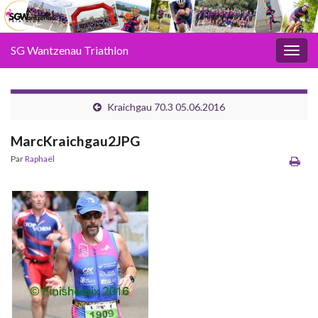
SG Wantzenau Triathlon
Toggl
Kraichgau 70.3 05.06.2016
MarcKraichgau2JPG
Par
Raphaël