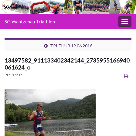
SG Wantzenau Triathlon
Toggl
TRI THUR 19.06.2016
13497582_911133402342144_2735955166940
061624_o
Par
Raphaël