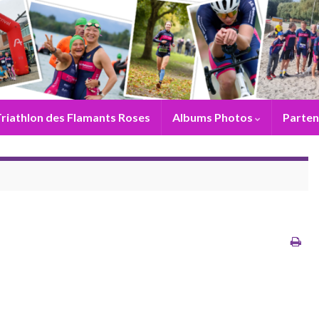
riathlon des Flamants Roses
Albums Photos
Parten