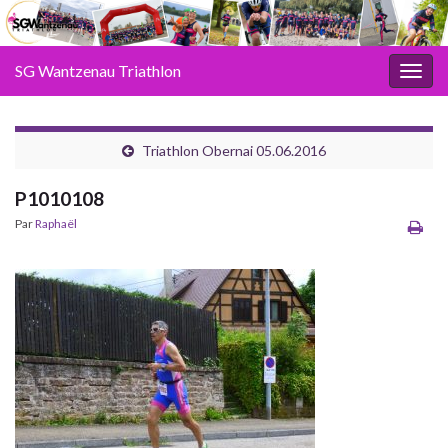
SG Wantzenau Triathlon
Toggl
Triathlon Obernai 05.06.2016
P1010108
Par
Raphaël