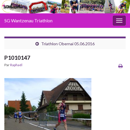
SG Wantzenau Triathlon
Toggl
Triathlon Obernai 05.06.2016
P1010147
Par
Raphaël