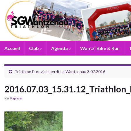
Accueil
Club
Agenda
Wantz’ Bike & Run
T
Triathlon Eurovia Hoerdt La Wantzenau 3.07.2016
2016.07.03_15.31.12_Triathlo
Par
Raphaël