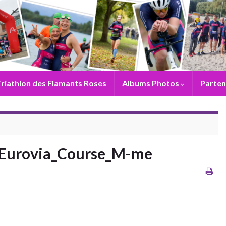
riathlon des Flamants Roses
Albums Photos
Parten
n_Eurovia_Course_M-me