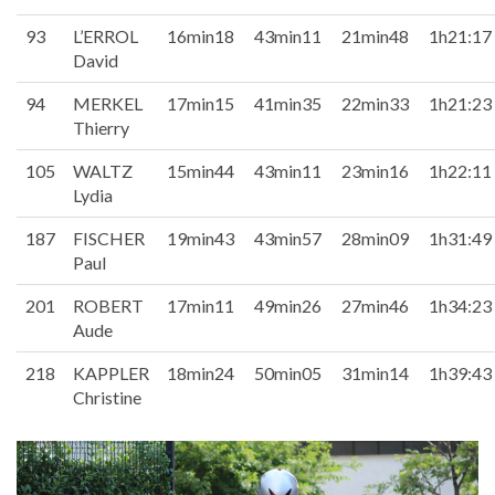
93
L’ERROL
16min18
43min11
21min48
1h21:17
David
94
MERKEL
17min15
41min35
22min33
1h21:23
Thierry
105
WALTZ
15min44
43min11
23min16
1h22:11
Lydia
187
FISCHER
19min43
43min57
28min09
1h31:49
Paul
201
ROBERT
17min11
49min26
27min46
1h34:23
Aude
218
KAPPLER
18min24
50min05
31min14
1h39:43
Christine