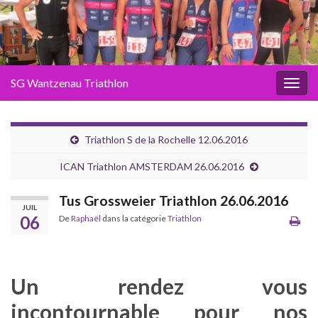
SG Wantzenau Triathlon
Toggl
Triathlon S de la Rochelle 12.06.2016
ICAN Triathlon AMSTERDAM 26.06.2016
Tus Grossweier Triathlon 26.06.2016
JUIL
06
De
Raphaël
dans la catégorie
Triathlon
Un rendez vous
incontournable pour nos