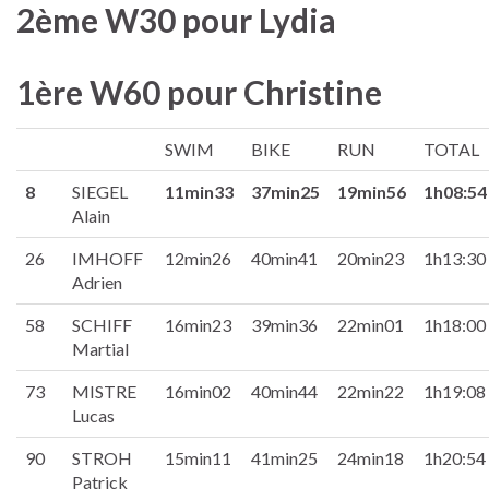
2ème W30 pour Lydia
1ère W60 pour Christine
SWIM
BIKE
RUN
TOTAL
8
SIEGEL
11min33
37min25
19min56
1h08:54
Alain
26
IMHOFF
12min26
40min41
20min23
1h13:30
Adrien
58
SCHIFF
16min23
39min36
22min01
1h18:00
Martial
73
MISTRE
16min02
40min44
22min22
1h19:08
Lucas
90
STROH
15min11
41min25
24min18
1h20:54
Patrick