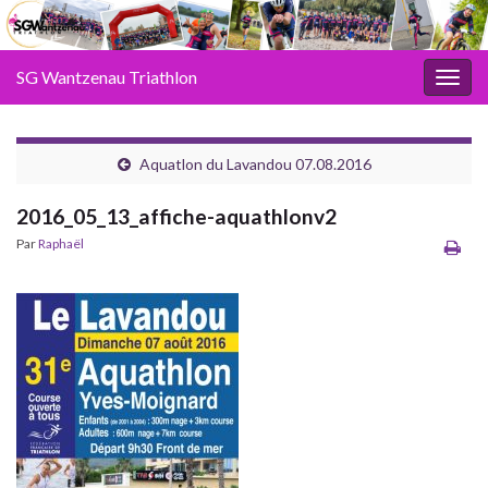
SG Wantzenau Triathlon
Toggl
Aquatlon du Lavandou 07.08.2016
2016_05_13_affiche-aquathlonv2
Par
Raphaël