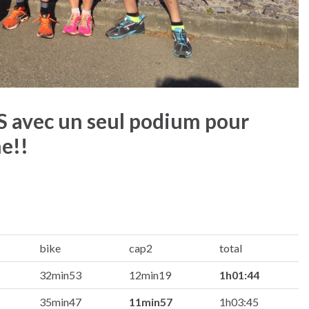
 S avec un seul podium pour
ne!!
bike
cap2
total
32min53
12min19
1h01:44
35min47
11min57
1h03:45