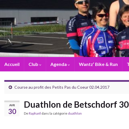
Accueil
Club
Agenda
Wantz’ Bike & Run
T
Course au profit des Petits Pas du Coeur 02.04.2017
Duathlon de Betschdorf 30
AVR
30
De
Raphaël
dans la catégorie
duathlon