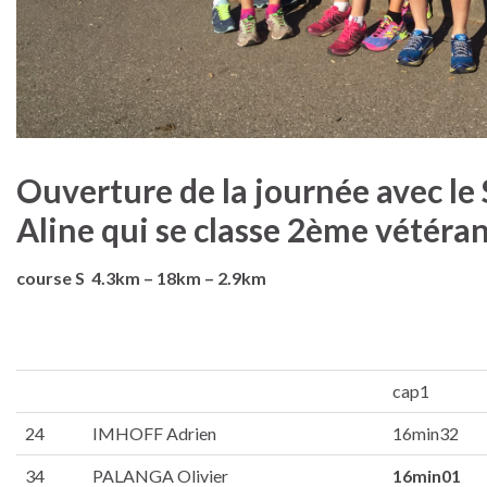
Ouverture de la journée avec le
Aline qui se classe 2ème vétéra
course S 4.3km – 18km – 2.9km
cap1
24
IMHOFF Adrien
16min32
34
PALANGA Olivier
16min01