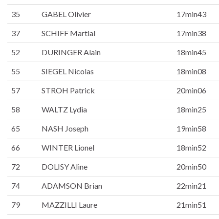
35
GABEL Olivier
17min43
37
SCHIFF Martial
17min38
52
DURINGER Alain
18min45
55
SIEGEL Nicolas
18min08
57
STROH Patrick
20min06
58
WALTZ Lydia
18min25
65
NASH Joseph
19min58
66
WINTER Lionel
18min52
72
DOLISY Aline
20min50
74
ADAMSON Brian
22min21
79
MAZZILLI Laure
21min51