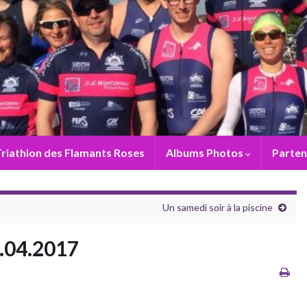
riathlon des Flamants Roses
Albums Photos
Parten
Un samedi soir à la piscine
.04.2017