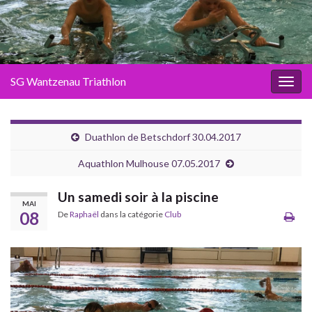
SG Wantzenau Triathlon
Toggl
Duathlon de Betschdorf 30.04.2017
Aquathlon Mulhouse 07.05.2017
Un samedi soir à la piscine
MAI
08
De
Raphaël
dans la catégorie
Club