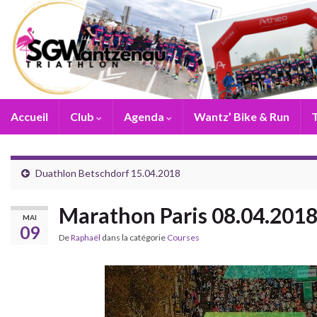
Accueil
Club
Agenda
Wantz’ Bike & Run
T
Duathlon Betschdorf 15.04.2018
Marathon Paris 08.04.201
MAI
09
De
Raphaël
dans la catégorie
Courses