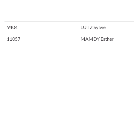
9404
LUTZ Sylvie
11057
MAMDY Esther