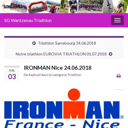
SG Wantzenau Triathlon
Toggl
Triathlon Sarrebourg 24.06.2018
Notre triathlon EUROVIA TRIATHLON 01.07.2018
IRONMAN Nice 24.06.2018
JUIL
03
De
Raphaël
dans la catégorie
Triathlon