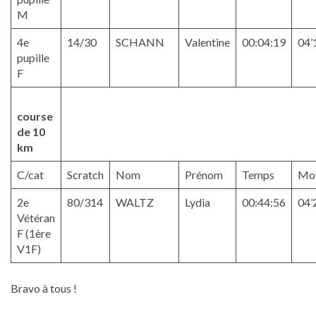
M
4e
14/30
SCHANN
Valentine
00:04:19
04’
pupille
F
course
de 10
km
C/cat
Scratch
Nom
Prénom
Temps
Mo
2e
80/314
WALTZ
Lydia
00:44:56
04’
Vétéran
F (1ère
V1F)
Bravo à tous !