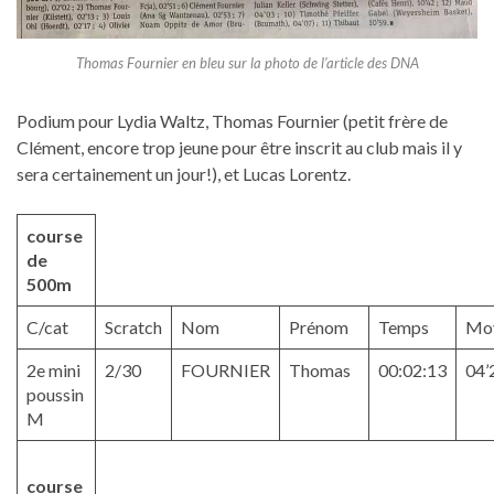
Thomas Fournier en bleu sur la photo de l’article des DNA
Podium pour Lydia Waltz, Thomas Fournier (petit frère de
Clément, encore trop jeune pour être inscrit au club mais il y
sera certainement un jour!), et Lucas Lorentz.
course
de
500m
C/cat
Scratch
Nom
Prénom
Temps
Mo
2e mini
2/30
FOURNIER
Thomas
00:02:13
04’
poussin
M
course