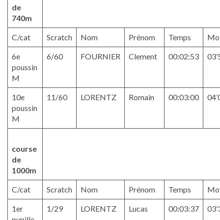
de
740m
C/cat
Scratch
Nom
Prénom
Temps
Mo
6e
6/60
FOURNIER
Clement
00:02:53
03’
poussin
M
10e
11/60
LORENTZ
Romain
00:03:00
04’
poussin
M
course
de
1000m
C/cat
Scratch
Nom
Prénom
Temps
Mo
1er
1/29
LORENTZ
Lucas
00:03:37
03’
pupille