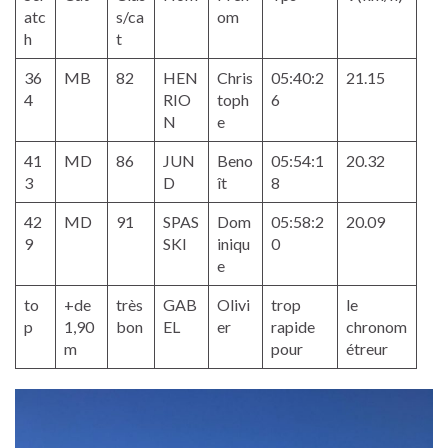
atc
s/ca
om
h
t
36
MB
82
HEN
Chris
05:40:2
21.15
4
RIO
toph
6
N
e
41
MD
86
JUN
Beno
05:54:1
20.32
3
D
ît
8
42
MD
91
SPAS
Dom
05:58:2
20.09
9
SKI
iniqu
0
e
to
+de
très
GAB
Olivi
trop
le
p
1,90
bon
EL
er
rapide
chronom
m
pour
étreur