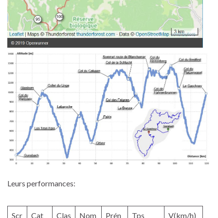
Leurs performances:
Scr
Cat
Clas
Nom
Prén
Tps
V(km/h)