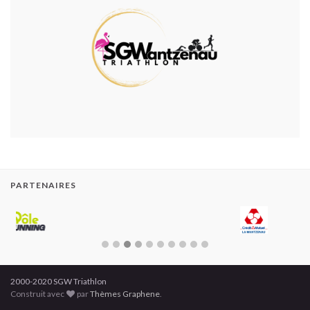
PARTENAIRES
2000-2020 SGW Triathlon
Construit avec
par
Thèmes Graphene
.