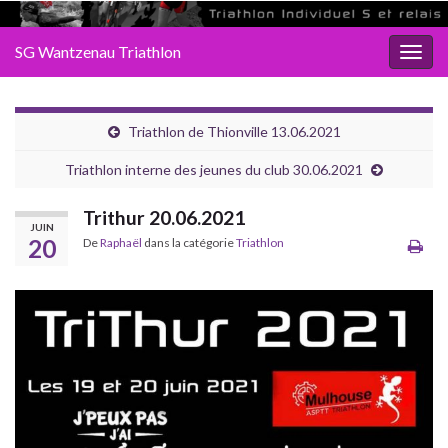
SG Wantzenau Triathlon
Toggl
Triathlon de Thionville 13.06.2021
Triathlon interne des jeunes du club 30.06.2021
Trithur 20.06.2021
JUIN
20
De
Raphaël
dans la catégorie
Triathlon