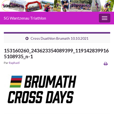
SG Wantzenau Triathlon
Toggl
Cross Duathlon Brumath 10.10.2021
153160260_243623354089399_119142839916
5108935_n-1
Par
Raphaël