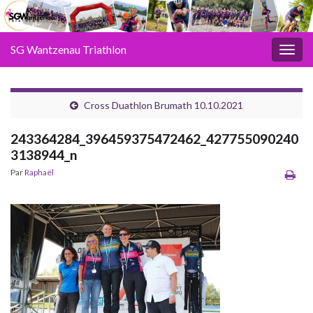
SG Wantzenau Triathlon
Toggl
Cross Duathlon Brumath 10.10.2021
243364284_396459375472462_427755090240
3138944_n
Par
Raphaël