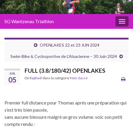
SG Wantzenau Triathlon
Toggl
OPENLAKES 22 et 23 JUN 2024
Swim-Bike & Cyclosportive de L’Alsacienne – 30 Juin 2024
FULL (3.8/180/42) OPENLAKES
JUIL
05
De
Raphaël
dans la catégorie
Non classé
Premier full distance pour Thomas après une préparation qui
s’est très bien passée,
sans aucune blessure malgré un gros volume. voic son petit
compte rendu :