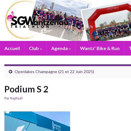
Accueil
Club
Agenda
Wantz’ Bike & Run
T
Openlakes Champagne (21 et 22 Juin 2025)
Podium S 2
Par
Raphaël