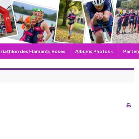
riathlon des Flamants Roses
Albums Photos
Parten