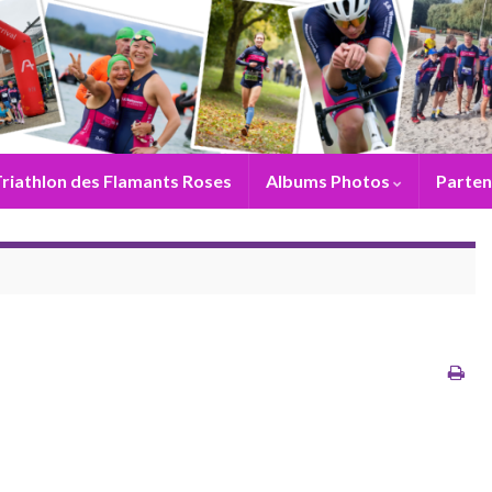
riathlon des Flamants Roses
Albums Photos
Parten