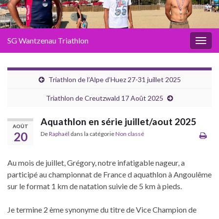
SG Wantzenau Triathlon
Toggl
Triathlon de l’Alpe d’Huez 27-31 juillet 2025
Triathlon de Creutzwald 17 Août 2025
Aquathlon en série juillet/aout 2025
AOÛT
20
De
Raphaël
dans la catégorie
Non classé
Au mois de juillet, Grégory, notre infatigable nageur, a
participé au championnat de France d aquathlon à Angoulême
sur le format 1 km de natation suivie de 5 km à pieds.
Je termine 2 ème synonyme du titre de Vice Champion de