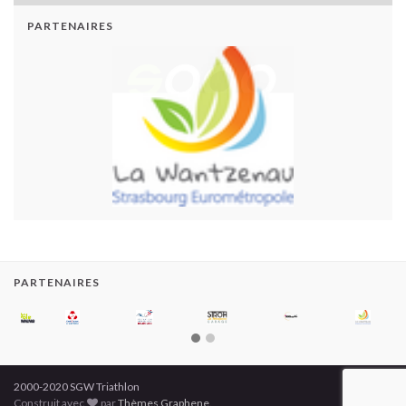
PARTENAIRES
PARTENAIRES
2000-2020 SGW Triathlon
Construit avec
par
Thèmes Graphene
.