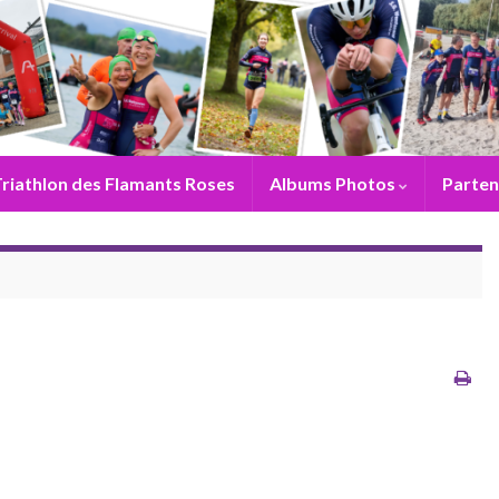
riathlon des Flamants Roses
Albums Photos
Parten