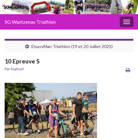
SG Wantzenau Triathlon
Toggl
ElsassMan Triathlon (19 et 20 Juillet 2025)
10 Epreuve S
Par
Raphaël