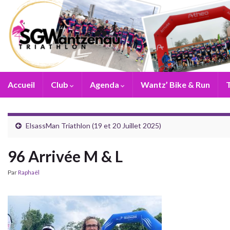
Accueil
Club
Agenda
Wantz’ Bike & Run
T
ElsassMan Triathlon (19 et 20 Juillet 2025)
96 Arrivée M & L
Par
Raphaël