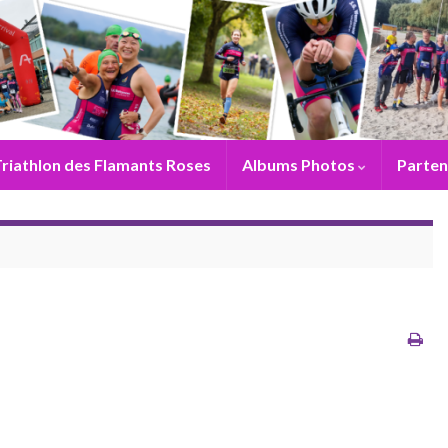
riathlon des Flamants Roses
Albums Photos
Parten