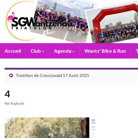
Accueil
Club
Agenda
Wantz’ Bike & Run
T
Triathlon de Creutzwald 17 Août 2025
4
Par
Raphaël