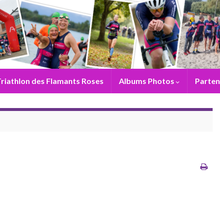
riathlon des Flamants Roses
Albums Photos
Parten