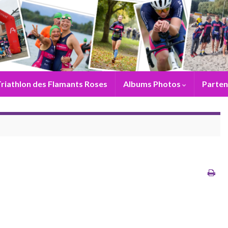
riathlon des Flamants Roses
Albums Photos
Parten