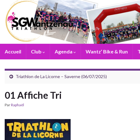
Accueil
Club
Agenda
Wantz’ Bike & Run
T
Triathlon de La Licorne – Saverne (06/07/2025)
01 Affiche Tri
Par
Raphaël