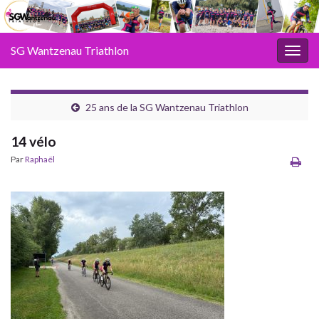
SG Wantzenau Triathlon
Toggl
25 ans de la SG Wantzenau Triathlon
14 vélo
Par
Raphaël