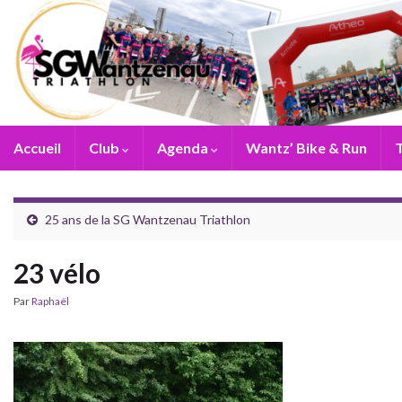
Accueil
Club
Agenda
Wantz’ Bike & Run
T
25 ans de la SG Wantzenau Triathlon
23 vélo
Par
Raphaël