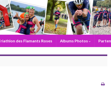
riathlon des Flamants Roses
Albums Photos
Parten