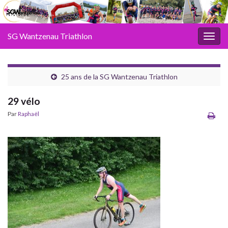
SG Wantzenau Triathlon
Toggl
25 ans de la SG Wantzenau Triathlon
29 vélo
Par
Raphaël