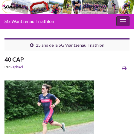
SG Wantzenau Triathlon
Toggl
25 ans de la SG Wantzenau Triathlon
40 CAP
Par
Raphaël