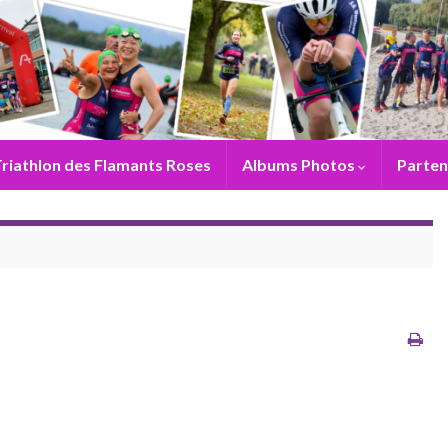
riathlon des Flamants Roses
Albums Photos
Parten