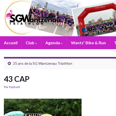
Accueil
Club
Agenda
Wantz’ Bike & Run
T
25 ans de la SG Wantzenau Triathlon
43 CAP
Par
Raphaël