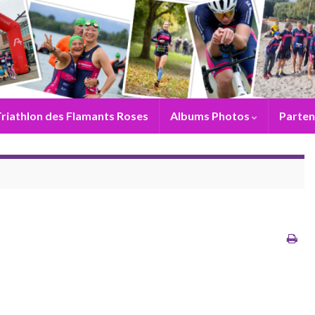
riathlon des Flamants Roses
Albums Photos
Parten