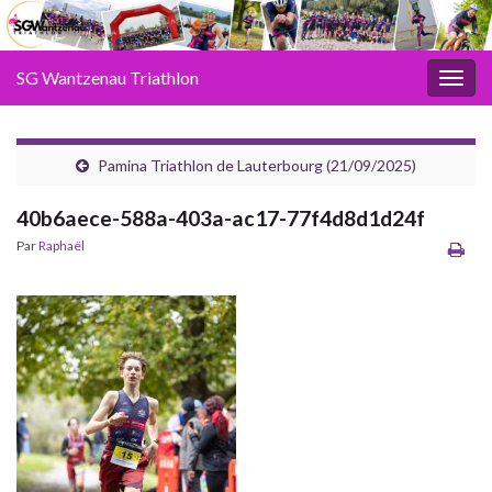
SG Wantzenau Triathlon
Toggl
Pamina Triathlon de Lauterbourg (21/09/2025)
40b6aece-588a-403a-ac17-77f4d8d1d24f
Par
Raphaël