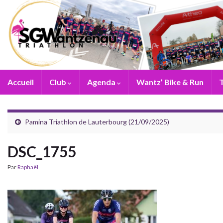
Accueil
Club
Agenda
Wantz’ Bike & Run
T
Pamina Triathlon de Lauterbourg (21/09/2025)
DSC_1755
Par
Raphaël