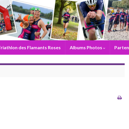
riathlon des Flamants Roses
Albums Photos
Parten