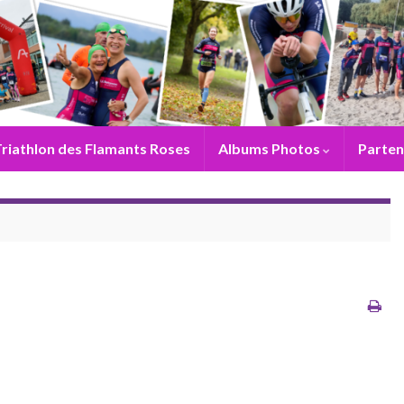
riathlon des Flamants Roses
Albums Photos
Parten