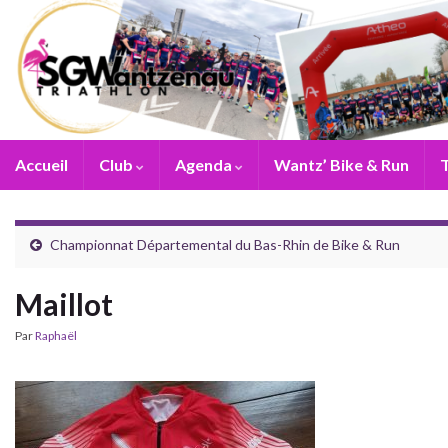
Accueil
Club
Agenda
Wantz’ Bike & Run
T
Championnat Départemental du Bas-Rhin de Bike & Run
Maillot
Par
Raphaël