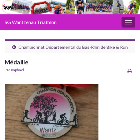
SG Wantzenau Triathlon
Toggl
Championnat Départemental du Bas-Rhin de Bike & Run
Médaille
Par
Raphaël