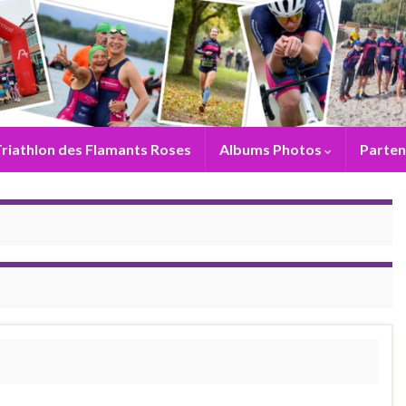
riathlon des Flamants Roses
Albums Photos
Parten